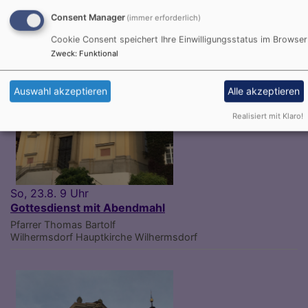
Consent Manager
(immer erforderlich)
Cookie Consent speichert Ihre Einwilligungsstatus im Browser
Zweck
:
Funktional
Auswahl akzeptieren
Alle akzeptieren
Realisiert mit Klaro!
So, 23.8. 9 Uhr
Gottesdienst mit Abendmahl
Pfarrer Thomas Bartolf
Wilhermsdorf
Hauptkirche Wilhermsdorf