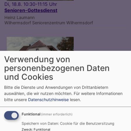
Di, 18.8. 10:30-11:15 Uhr
Senioren-Gottesdienst
Heinz Laumann
Wilhermsdorf
Seniorenzentrum Wilhermsdorf
Verwendung von
personenbezogenen Daten
und Cookies
Bitte die Dienste und Anwendungen von Drittanbietern
auswählen, die wir nutzen möchten.
Für weitere Informationen
Sa, 22.8. 11 Uhr - So, 23.8. 19 Uhr
bitte unsere
Datenschutzhinweise
lesen.
Vorbereiten Niederfallgottesdienst
Wilhermsdorf
Pfarrscheune Kirchfarrnbach
Funktional
(immer erforderlich)
Speichern von Daten: Cookie für die Benutzersitzung
Zweck
:
Funktional