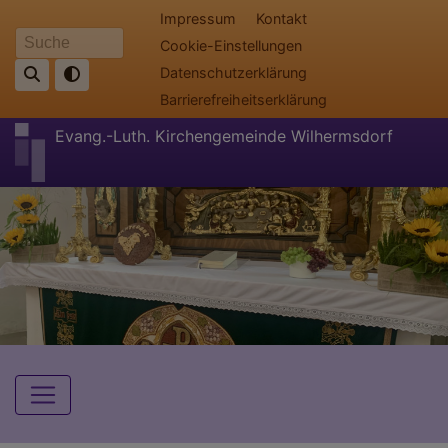
Direkt
Fußbereichsmenü
Impressum
Kontakt
zum
Cookie-Einstellungen
Suche
Inhalt
Datenschutzerklärung
Barrierefreiheitserklärung
Evang.-Luth. Kirchengemeinde Wilhermsdorf
Hauptnavigation