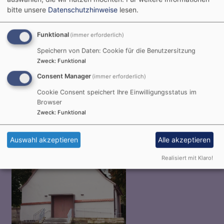
bitte unsere
Datenschutzhinweise
lesen.
Funktional
(immer erforderlich)
Speichern von Daten: Cookie für die Benutzersitzung
Zweck
:
Funktional
Consent Manager
(immer erforderlich)
Di, 18.8. 10:30-11:15 Uhr
Senioren-Gottesdienst
Cookie Consent speichert Ihre Einwilligungsstatus im
Heinz Laumann
Browser
Wilhermsdorf
Seniorenzentrum Wilhermsdorf
Zweck
:
Funktional
Auswahl akzeptieren
Alle akzeptieren
Realisiert mit Klaro!