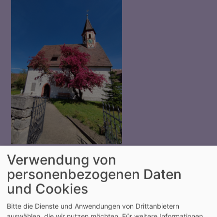
So, 16.8. 10:15 Uhr
Verwendung von
Gottesdienst
personenbezogenen Daten
Pfr. Christian Schäfer
Neuhof a.d.Zenn
St. Johanneskirche Hirschneuses
und Cookies
Bitte die Dienste und Anwendungen von Drittanbietern
auswählen, die wir nutzen möchten.
Für weitere Informationen