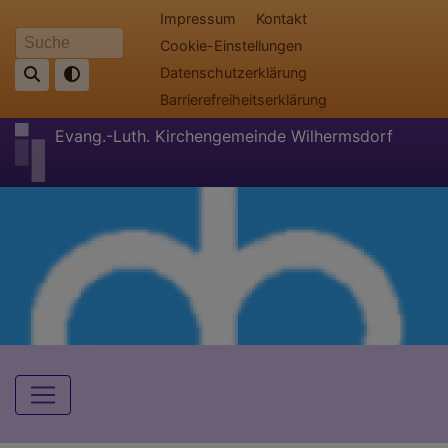
Direkt
Fußbereichsmenü
Impressum
Kontakt
zum
Cookie-Einstellungen
Suche
Inhalt
Datenschutzerklärung
Barrierefreiheitserklärung
Evang.-Luth. Kirchengemeinde Wilhermsdorf
Hauptnavigation